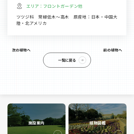
エリア：
フロントガーデン他
ツツジ科 常緑低木～高木 原産地：日本・中国大
陸・北アメリカ
次の植物へ
前の植物へ
一覧に戻る
施設案内
植物図鑑