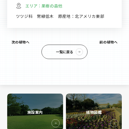
エリア：
果樹の森他
ツツジ科 常緑低木 原産地：北アメリカ東部
次の植物へ
前の植物へ
一覧に戻る
施設案内
植物図鑑