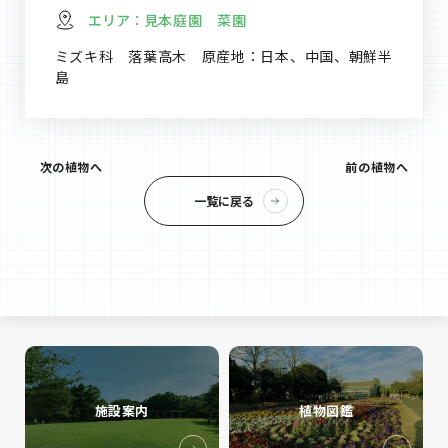
エリア：
見本庭園 菜園
ミズキ科 落葉高木 原産地：日本、中国、朝鮮半
島
次の植物へ
前の植物へ
一覧に戻る
施設案内
植物図鑑