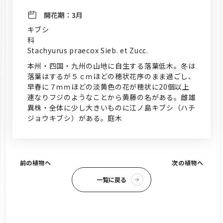
開花期：
3月
キブシ
科
Stachyurus praecox Sieb. et Zucc.
本州・四国・九州の山地に自生する落葉低木。冬は
落葉はするが５ｃｍほどの穂状花序のまま過ごし、
早春に７ｍｍほどの淡黄色の花が穂状に20個以上
連なりフジのようなことから黄藤の名がある。雌雄
異株・全体に少し大きいものに江ノ島キブシ（ハチ
ジョウキブシ）がある。庭木
前の植物へ
次の植物へ
一覧に戻る