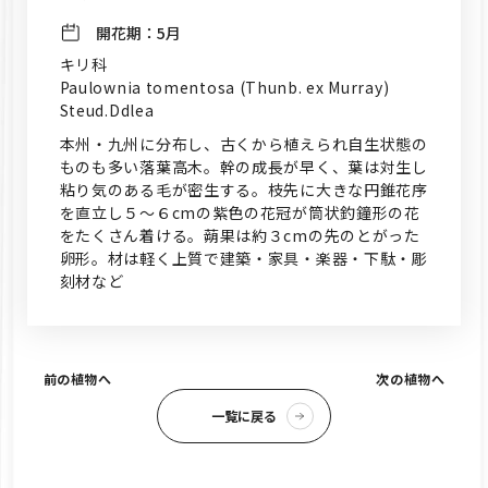
開花期：
5月
キリ科
Paulownia tomentosa (Thunb. ex Murray)
Steud.Ddlea
本州・九州に分布し、古くから植えられ自生状態の
ものも多い落葉高木。幹の成長が早く、葉は対生し
粘り気のある毛が密生する。枝先に大きな円錐花序
を直立し５～６cmの紫色の花冠が筒状釣鐘形の花
をたくさん着ける。蒴果は約３cmの先のとがった
卵形。材は軽く上質で建築・家具・楽器・下駄・彫
刻材など
前の植物へ
次の植物へ
一覧に戻る