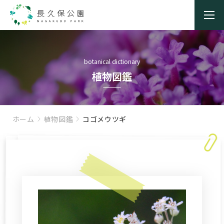
botanical dictionary
植物図鑑
ホーム
植物図鑑
コゴメウツギ