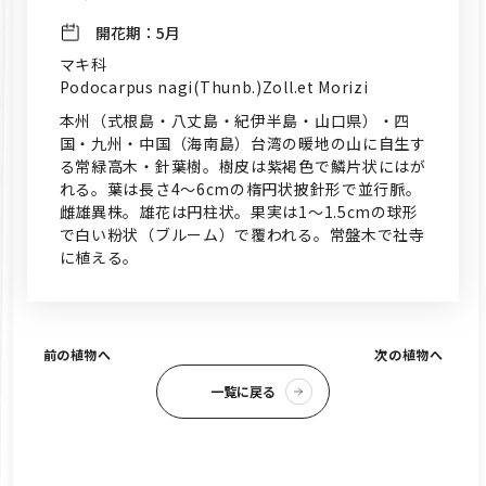
開花期：
5月
マキ科
Podocarpus nagi(Thunb.)Zoll.et Morizi
本州（式根島・八丈島・紀伊半島・山口県）・四
国・九州・中国（海南島）台湾の暖地の山に自生す
る常緑高木・針葉樹。樹皮は紫褐色で鱗片状にはが
れる。葉は長さ4～6cmの楕円状披針形で並行脈。
雌雄異株。雄花は円柱状。果実は1～1.5cmの球形
で白い粉状（ブルーム）で覆われる。常盤木で社寺
に植える。
前の植物へ
次の植物へ
一覧に戻る