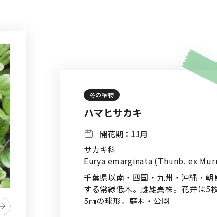
冬の植物
ハマヒサカキ
開花期：
11月
サカキ科
Eurya emarginata (Thunb. ex Mur
千葉県以南・四国・九州・沖縄・朝
する常緑低木。雌雄異株。花弁は5
5㎜の球形。庭木・公園