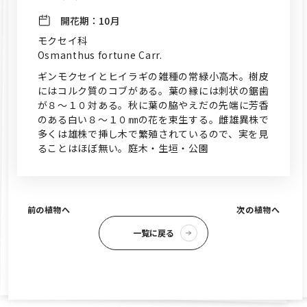
開花期：
10月
モクセイ科
Osmanthus fortune Carr.
ギンモクセイとヒイラギの雑種の常緑小高木。樹皮
にはコルク質のコブがある。葉の縁には刺状の鋸歯
が８～１０対ある。秋に葉の脇やえだの先端に芳香
のある白い８～１０㎜の花を束生する。雌雄異株で
多くは雄株で挿し木で繁殖されているので、実を見
ることはほぼ無い。庭木・生垣・公園
前の植物へ
次の植物へ
一覧に戻る