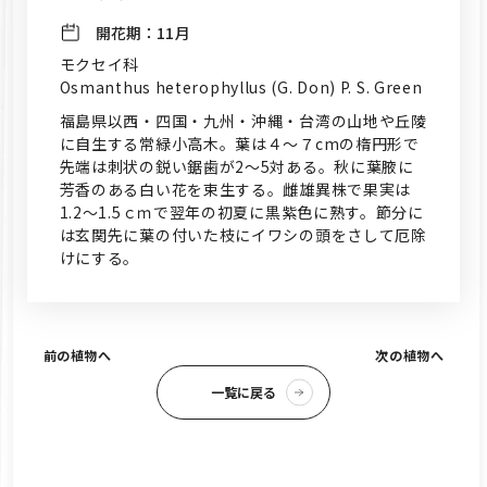
開花期：
11月
モクセイ科
Osmanthus heterophyllus (G. Don) P. S. Green
福島県以西・四国・九州・沖縄・台湾の山地や丘陵
に自生する常緑小高木。葉は４～７cmの楕円形で
先端は刺状の鋭い鋸歯が2～5対ある。秋に葉腋に
芳香のある白い花を束生する。雌雄異株で果実は
1.2～1.5ｃｍで翌年の初夏に黒紫色に熟す。節分に
は玄関先に葉の付いた枝にイワシの頭をさして厄除
けにする。
前の植物へ
次の植物へ
一覧に戻る