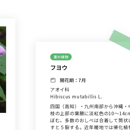
夏の植物
フヨウ
開花期：
7月
アオイ科
Hibiscus mutabillis L.
四国（高知）・九州南部から沖縄・
枝の上部の葉腋に淡紅色の10～14
ぼむ。多数のおしべは合着して筒状に
すと５裂する。近年暖地では帰化植