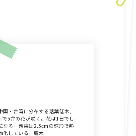
中国・台湾に分布する落葉低木。
cmで5弁の花が咲く。花は1日でし
なる。蒴果は2.5cmの球形で熟
物化している。庭木