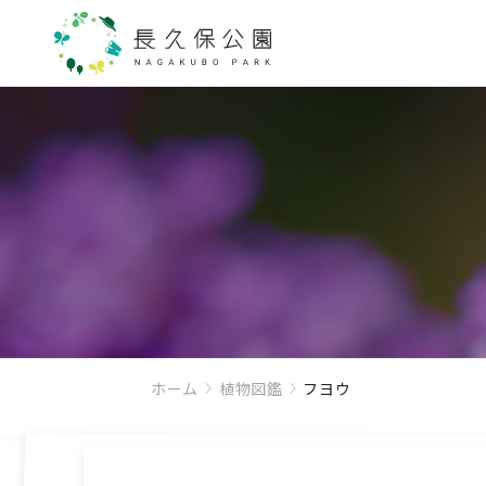
ホーム
植物図鑑
フヨウ