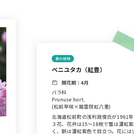
春の植物
ベニユタカ（紅豊）
開花期：
4月
バラ科
Prunuse hort.
(松前早咲×龍雲院紅八重)
北海道松前町の浅利政俊氏が1961
３花、花弁は15～18枚で蕾は濃紅
く、脈は濃紅紫色で目立つ。花には