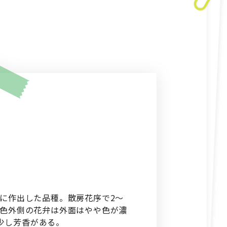
年に作出した品種。散房花序で2～
紫色外側の花弁は外面はやや色が濃
少し芳香がある。