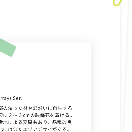
ray) Ser.
部の湿った林や沢沿いに自生する
辺に２～３cmの装飾花を着ける。
産地による変異もあり、品種改良
北には似たエゾアジサイがある。