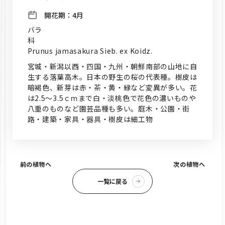
開花期：
4月
バラ
科
Prunus jamasakura Sieb. ex Koidz.
宮城・新潟以西・四国・九州・朝鮮南部の山地に自
生する落葉高木。日本の野生の桜の代表種。樹皮は
暗褐色、新芽は赤・茶・黄・緑など変異が多い。花
は2.5～3.5ｃｍまで白・淡桃色で花色の濃いものや
八重のものなど園芸品種も多い。庭木・公園・街
路・建築・家具・器具・樹皮は細工物
前の植物へ
次の植物へ
一覧に戻る