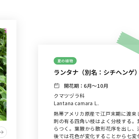
夏の植物
ランタナ（別名：シチヘンゲ
開花期：
6月〜10月
クマツヅラ科
Lantana camara L.
熱帯アメリカ原産で江戸末期に渡来
刺の有る四角い枝はよく分枝する。
らつく。葉腋から散形花序を出し、
後では花色が変化することから七変