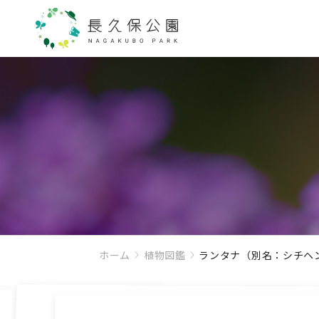
ホーム
植物図鑑
ランタナ（別名：シチヘ