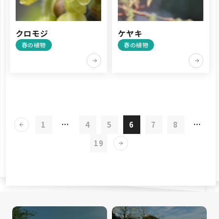
クロモジ
ケヤキ
春の植物
春の植物
1
…
4
5
6
7
8
…
19