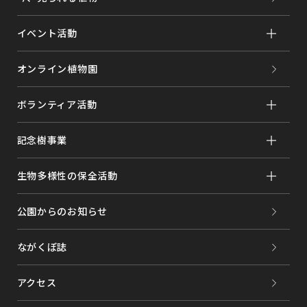
対する適切なセキュリティ安全対策を講じます。
・個人情報の持ち出し、外部漏洩に対して適切な対策を
イベント活動
講じます。
・全社的な個人情報保護管理者・各部門に管理責任者を
配置して個人情報の保護に努めます。
オンライン植物園
・個人情報保護体制の維持・改善に対する継続的取り組
みを行います。
ボランティア活動
・役員および従業者に個人情報保護の重要性を認識さ
せ、個人情報の適切な保護と利用を図るため、個人情報
記念樹事業
保護および情報セキュリティに関わる内規を整備し、そ
の定着を図ります。また、当該内規の定期的な見直し・
維持・改善を実施し、是正も含め継続的に取り組みま
生物多様性の保全活動
す。
5.個人情報の開示、訂正、削除
公園からのお知らせ
お預かりしている個人情報はご本人からの請求に基づ
き、ご本人と確認とさせていただいた場合に限り、的確
な期間と範囲内にて対処させていただきます。
ながくぼ誌
6.当社ウェブサイトについて
アクセス
当社ウェブサイトでは運用管理のためアクセスログを取
得しておりますが、この情報は当社ウェブサイトの改善