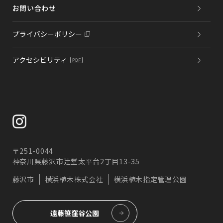
などの運用に使用し他の目的での使用は致しません。ま
お問い合わせ
た当社にリンクしている他のサイトにおける個人情報の
保護については一切の責任を負えません。
プライバシーポリシー
以上のプライバシーポリシーは法令および関連法規・ガ
イドラインの改訂にともない変更・改善することがござ
いますので予めご了承下さい。
アクセシビリティ
お問い合わせ窓口
当社の個人情報に関するお問合せは下記までお願いいた
します。
横浜植木株式会社 管理部総務課
Tel：045-262-7417
〒251-0044
神奈川県藤沢市辻堂太平台2丁目13-35
藤沢市
横浜植木株式会社
横浜植木指定管理公園
遠藤笹窪谷公園