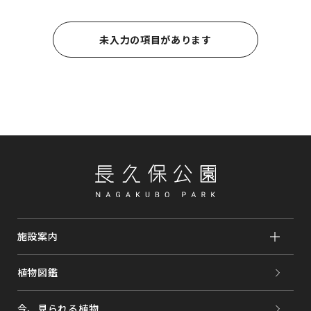
個人情報の取得時に、個人情報保護法の定める範囲で、
本人に対し利用目的を明示し、同意を得ることとしま
す。
未入力の項目があります
個人情報を不正な手段で収集しません。
2.個人情報の利用
個人情報の取得時に明示した利用目的の範囲を超えて個
人情報を利用しません。
3.個人情報の第三者提供
個人情報保護法で例外と認められている場合を除き、あ
らかじめ第三者への提供に対する同意を得ない第三者へ
の提供は行いません。
4.個人情報の安全管理
個人情報の保護に最大限の注意を払います。当社の安全
管理の方針につきましては以下に明示し、これに従いま
施設案内
す。
植物図鑑
【安全管理指針】
・個人情報の正確性を保ち安全に管理いたします。
・不正なアクセス、漏洩、コンピューターウィルス等に
今、見られる植物