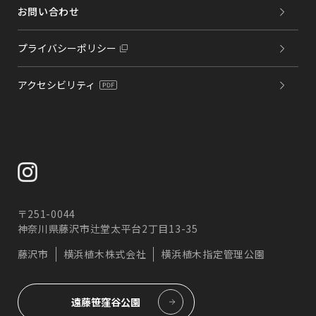
などの運用に使用し他の目的での使用は致しません。ま
お問い合わせ
た当社にリンクしている他のサイトにおける個人情報の
保護については一切の責任を負えません。
プライバシーポリシー
以上のプライバシーポリシーは法令および関連法規・ガ
イドラインの改訂にともない変更・改善することがござ
いますので予めご了承下さい。
アクセシビリティ
お問い合わせ窓口
当社の個人情報に関するお問合せは下記までお願いいた
します。
横浜植木株式会社 管理部総務課
Tel：045-262-7417
〒251-0044
神奈川県藤沢市辻堂太平台2丁目13-35
藤沢市
横浜植木株式会社
横浜植木指定管理公園
遠藤笹窪谷公園