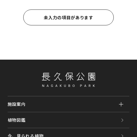
個人情報の取得時に、個人情報保護法の定める範囲で、
本人に対し利用目的を明示し、同意を得ることとしま
す。
未入力の項目があります
個人情報を不正な手段で収集しません。
2.個人情報の利用
個人情報の取得時に明示した利用目的の範囲を超えて個
人情報を利用しません。
3.個人情報の第三者提供
個人情報保護法で例外と認められている場合を除き、あ
らかじめ第三者への提供に対する同意を得ない第三者へ
の提供は行いません。
4.個人情報の安全管理
個人情報の保護に最大限の注意を払います。当社の安全
管理の方針につきましては以下に明示し、これに従いま
施設案内
す。
植物図鑑
【安全管理指針】
・個人情報の正確性を保ち安全に管理いたします。
・不正なアクセス、漏洩、コンピューターウィルス等に
今、見られる植物