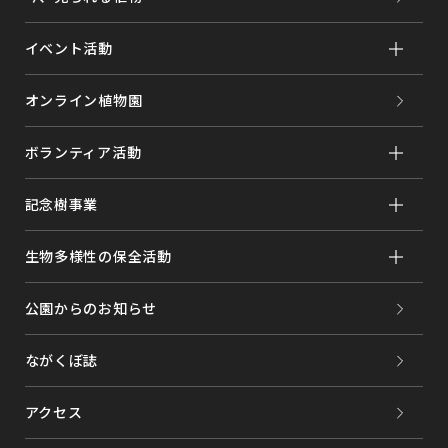
対する適切なセキュリティ安全対策を講じます。
・個人情報の持ち出し、外部漏洩に対して適切な対策を
イベント活動
講じます。
・全社的な個人情報保護管理者・各部門に管理責任者を
配置して個人情報の保護に努めます。
オンライン植物園
・個人情報保護体制の維持・改善に対する継続的取り組
みを行います。
ボランティア活動
・役員および従業者に個人情報保護の重要性を認識さ
せ、個人情報の適切な保護と利用を図るため、個人情報
記念樹事業
保護および情報セキュリティに関わる内規を整備し、そ
の定着を図ります。また、当該内規の定期的な見直し・
維持・改善を実施し、是正も含め継続的に取り組みま
生物多様性の保全活動
す。
5.個人情報の開示、訂正、削除
公園からのお知らせ
お預かりしている個人情報はご本人からの請求に基づ
き、ご本人と確認とさせていただいた場合に限り、的確
な期間と範囲内にて対処させていただきます。
ながくぼ誌
6.当社ウェブサイトについて
アクセス
当社ウェブサイトでは運用管理のためアクセスログを取
得しておりますが、この情報は当社ウェブサイトの改善