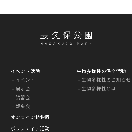
に対する同意を得ない第三者への提供は行いません。
人情報の安全管理
報の保護に最大限の注意を払います。当社の安全管理の方針
は以下に明示し、これに従います。
管理指針】
情報の正確性を保ち安全に管理いたします。
なアクセス、漏洩、コンピューターウィルス等に対する適
ィ安全対策を講じます。
イベント活動
生物多様性の保全活動
情報の持ち出し、外部漏洩に対して適切な対策を講じます。
イベント
生物多様性のお知らせ
的な個人情報保護管理者・各部門に管理責任者を配置して
に努めます。
展示会
生物多様性とは
情報保護体制の維持・改善に対する継続的取り組みを行いま
講習会
および従業者に個人情報保護の重要性を認識させ、個人情
観察会
と利用を図るため、個人情報保護および情報セキュリティ
整備し、その定着を図ります。また、当該内規の定期的な見
オンライン植物園
改善を実施し、是正も含め継続的に取り組みます。
ボランティア活動
人情報の開示、訂正、削除