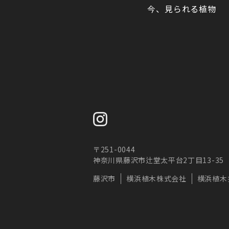
今、見られる植物
お預か
させて
きます
6.当
当社ウ
が、こ
使用は
報の保
以上の
にとも
〒251-0044
お問い
神奈川県藤沢市辻堂太平台2丁目13-35
当社の
藤沢市
横浜植木株式会社
横浜植木
横浜植
Tel：0