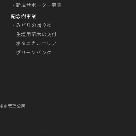
新規サポーター募集
りしている個人情報はご本人からの請求に基づき、ご本人
いただいた場合に限り、的確な期間と範囲内にて対処させ
記念樹事業
。
みどりの贈り物
生垣用苗木の交付
社ウェブサイトについて
ェブサイトでは運用管理のためアクセスログを取得してお
ボタニカルエリア
の情報は当社ウェブサイトの改善などの運用に使用し他の
グリーンバンク
致しません。また当社にリンクしている他のサイトにおけ
護については一切の責任を負えません。
プライバシーポリシーは法令および関連法規・ガイドライ
ない変更・改善することがございますので予めご了承下さ
合わせ窓口
個人情報に関するお問合せは下記までお願いいたします。
指定管理公園
木株式会社 管理部総務課
45-262-7417