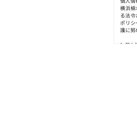
個人情
横浜植
る法令
ポリシ
護に努
1.個
個人情
集しま
個人情
的を明
個人情
2.個
個人情
せん。
3.個
個人情