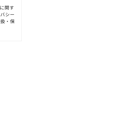
に関す
イバシー
取扱・保
情報は収
し利用目
利用しま
第三者へ