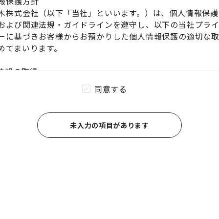
報保護方針
木株式会社（以下「当社」といいます。）は、個人情報保護
および関連法規・ガイドラインを遵守し、以下の当社プラ
ーに基づきお客様からお預かりした個人情報保護の適切な
めてまいります。
人情報の取得
報の収集は、当社業務遂行に必要な範囲とし、それ以外の
同意する
せん。
報の取得時に、個人情報保護法の定める範囲で、本人に対
示し、同意を得ることとします。
未入力の項目があります
報を不正な手段で収集しません。
人情報の利用
報の取得時に明示した利用目的の範囲を超えて個人情報を
人情報の第三者提供
報保護法で例外と認められている場合を除き、あらかじめ