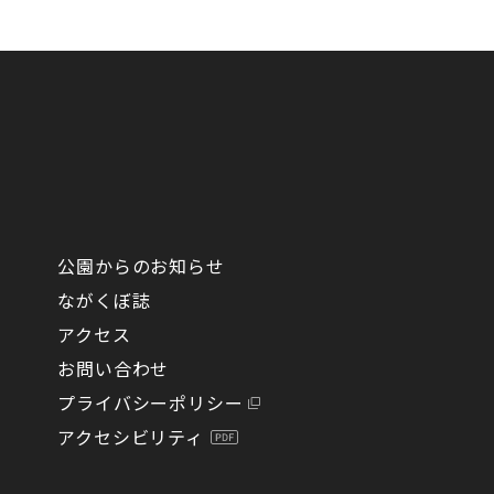
につき
切なセキ
公園からのお知らせ
ながくぼ誌
個人情報
アクセス
す。
お問い合わせ
報の適切
プライバシーポリシー
に関わる
直し・
アクセシビリティ