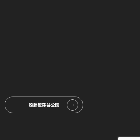
と確認と
ていただ
ります
目的での
る個人情
ンの改訂
い。
遠藤笹窪谷公園