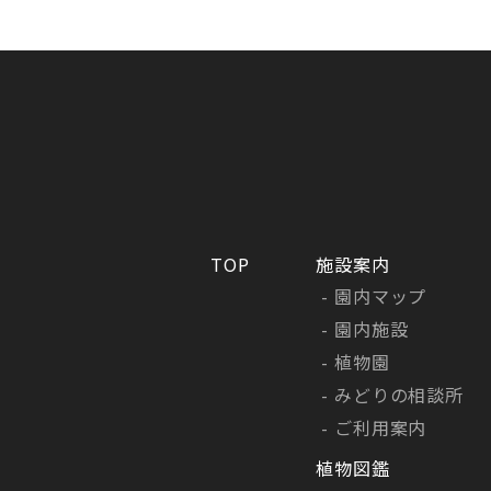
の提供
4.個
個人情
まして
【安全
・個人
・不正
ュリテ
TOP
施設案内
・個人
園内マップ
・全社
の保護
園内施設
・個人
植物園
・役員
みどりの相談所
な保護
ご利用案内
内規を
維持・
植物図鑑
5.個