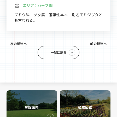
エリア：
ハーブ園
ブドウ科 ツタ属 落葉性本木 別名モミジヅタと
も言われる。
次の植物へ
前の植物へ
一覧に戻る
施設案内
植物図鑑