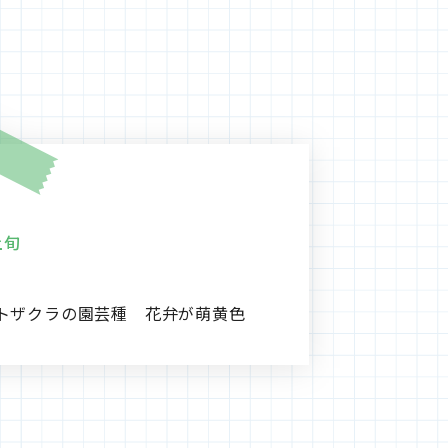
上旬
トザクラの園芸種 花弁が萌黄色