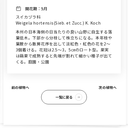
開花期：
5月
スイカヅラ科
Weigela hortensis(Sieb. et Zucc.) K. Koch
本州の日本海側の日当たりの良い山野に自生する落
葉低木。下部から分枝して株立ちになる。本年枝や
葉腋から散房花序を出して淡紅色・紅色の花を2～
3個着ける。花冠は2.5～3，5㎝のロート型。果実
は蒴果で成熟すると先端が割れて細かい種子が出て
くる。庭園・公園
前の植物へ
次の植物へ
一覧に戻る